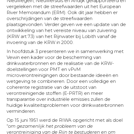
Nieuwegein, Nieuwersluis en Andijk gerapporteerd en
vergeleken met de streefwaarden uit het European
River Memorandum (ERM). Ook dit jaar hebben er
overschrijdingen van de streefwaarden
plaatsgevonden. Verder geven we een update van de
ontwikkeling van het vereiste niveau van zuivering
(KRW art 7.3) van het Rijnwater bij Lobith vanaf de
invoering van de KRW in 2000.
In hoofdstuk 3 presenteren we in samenwerking met
Vewin een kader voor de bescherming van
drinkwaterbronnen en de realisatie van de KRW-
doelstellingen voor PMT en vPvM
microverontreinigingen door bestaande ideeën en
wetgeving te combineren. Door een volledige en
coherente registratie van de uitstoot van
verontreinigende stoffen (E-PRTR) en meer
transparantie over industriële emissies zullen de
huidige kwaliteitsproblemen voor drinkwaterbronnen
verminderen.
Op 15 juni 1951 werd de RIWA opgericht met als doel
“
om gezamenlijk het probleem van de
verontreiniging van de Rijn te bestuderen en om