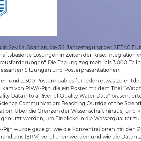
d in Sevilla, Spanien, die 34. Jahrestagung der SETAC Eur
aftsbasierte Lösungen in Zeiten der Krise: Integration 
Herausforderungen". Die Tagung zog mehr als 3.000 Teil
ressanten Sitzungen und Posterpräsentationen.
gen und 2.300 Postern gab es für jeden etwas zu entdec
kam von RIWA-Rijn, die ein Poster mit dem Titel "Watch
ity Data into a River of Quality Water Data" präsentiert
cience Communication: Reaching Outside of the Scienti
ion: Über die Grenzen der Wissenschaft hinaus) und ko
genutzt werden, um Einblicke in die Wasserqualität zu
Rijn wurde gezeigt, wie die Konzentrationen mit den Z
randums (ERM) verglichen werden und wie die Daten 