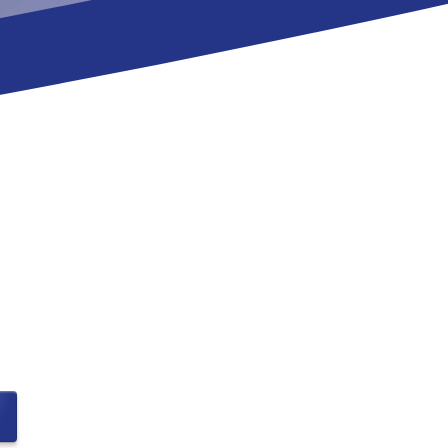
richten 
nda