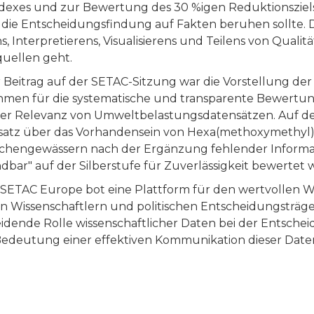
exes und zur Bewertung des 30 %igen Reduktionsziel
 die Entscheidungsfindung auf Fakten beruhen sollte. Di
Interpretierens, Visualisierens und Teilens von Qualit
uellen geht.
er Beitrag auf der SETAC-Sitzung war die Vorstellung d
hmen für die systematische und transparente Bewertu
h der Relevanz von Umweltbelastungsdatensätzen. Auf d
nsatz über das Vorhandensein von Hexa(methoxymethy
ächengewässern nach der Ergänzung fehlender Informa
ar" auf der Silberstufe für Zuverlässigkeit bewertet 
 SETAC Europe bot eine Plattform für den wertvollen 
 Wissenschaftlern und politischen Entscheidungsträger
eidende Rolle wissenschaftlicher Daten bei der Entsche
deutung einer effektiven Kommunikation dieser Daten 