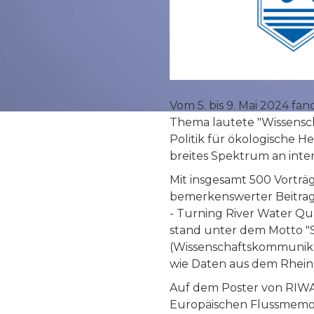
Vom 5. bis 9. Mai 2024 fan
Thema lautete "Wissensch
Politik für ökologische 
breites Spektrum an inte
Mit insgesamt 500 Vorträ
bemerkenswerter Beitrag 
- Turning River Water Qual
stand unter dem Motto "S
(Wissenschaftskommunikat
wie Daten aus dem Rhein 
Auf dem Poster von RIWA-
Europäischen Flussmemo