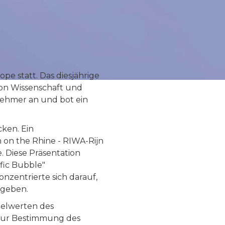
ope statt. Das diesjährige
von Wissenschaft und
nehmer an und bot ein
ken. Ein
 on the Rhine - RIWA-Rijn
e. Diese Präsentation
fic Bubble"
nzentrierte sich darauf,
 geben.
ielwerten des
zur Bestimmung des