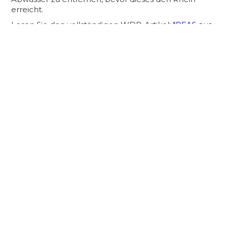
erreicht.
Lesen Sie den vollständigen WDR-Artikel:
"PFAS aus
Leverkusen: Gefahr für Trinkwasser in den
Niederlanden“
.