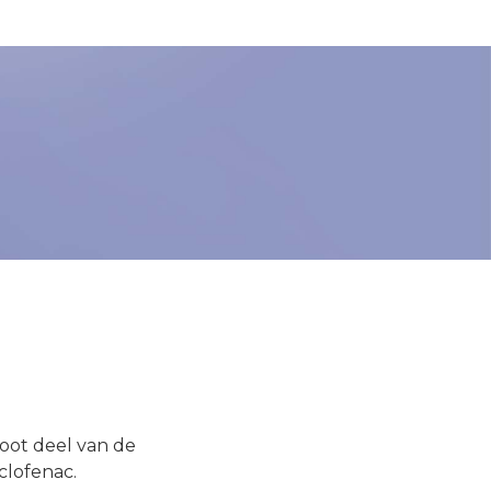
root deel van de
clofenac.