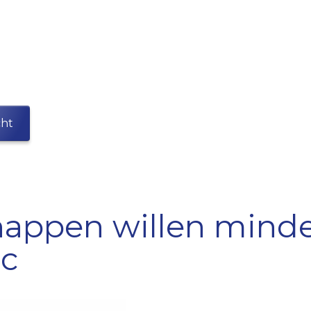
uws & ag
cht
appen willen mind
ac